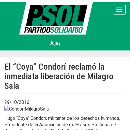
Pasar
al
Toggl
contenido
principal
Jujuy
El “Coya” Condorí reclamó la
inmediata liberación de Milagro
Sala
29/10/2016
Hugo “Coya” Condorí, militante de los derechos humanos,
Presidente de la Asociación de ex Presos Políticos de